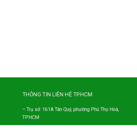
THÔNG TIN LIÊN HỆ TP.HCM
– Trụ sở: 161A Tân Quý, phường Phú Thọ Hoà,
TPHCM
– Email: maymocthietbi.ahs@gmail.com