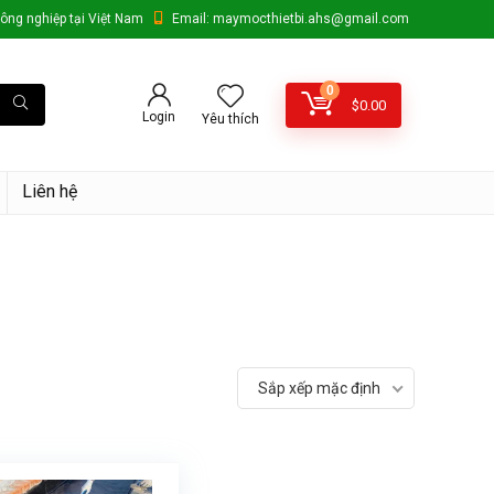
ông nghiệp tại Việt Nam
Email: maymocthietbi.ahs@gmail.com
0
$
0.00
Login
Yêu thích
Liên hệ
Sắp xếp mặc định