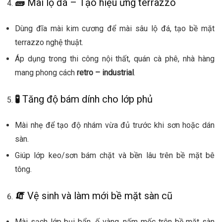
🧱
Mài lộ đá – Tạo hiệu ứng terrazzo
Dùng đĩa mài kim cương để mài sâu lộ đá, tạo bề mặt
terrazzo nghệ thuật.
Áp dụng trong thi công nội thất, quán cà phê, nhà hàng
mang phong cách
retro – industrial
.
🧪
Tăng độ bám dính cho lớp phủ
Mài nhẹ để tạo độ nhám vừa đủ trước khi sơn hoặc dán
sàn.
Giúp lớp keo/sơn bám chặt và bền lâu trên bề mặt bê
tông.
🧯
Vệ sinh và làm mới bề mặt sàn cũ
Mài sạch lớp bụi bẩn, ố vàng, nấm mốc trên bề mặt sàn