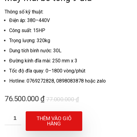
Thông số kỹ thuật:
Điện áp: 380–440V
Công suất: 15HP
Trọng lượng: 320kg
Dung tích bình nước: 30L
Đường kính đĩa mài: 250 mm x 3
Tốc độ đĩa quay: 0–1800 vòng/phút
Hotline: 0769272828, 0898083878 hoặc zalo
Giá
Giá
76.500.000
₫
77.000.000
₫
gốc
hiện
là:
tại
THÊM VÀO GIỎ
77.000.000 ₫.
là:
HÀNG
76.500.000 ₫.