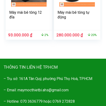
Máy mài bê tông 12
Máy mài bê tông tự
đĩa
động
Giá
Giá
Giá
Giá
93.000.000
₫
280.000.000
₫
2%
20%
gốc
hiện
gốc
hiện
là:
tại
là:
tại
95.000.000 ₫.
là:
350.000.000 ₫.
là:
93.000.000 ₫.
280.000.000
THÔNG TIN LIÊN HỆ TP.HCM
– Trụ sở: 161A Tân Quý, phường Phú Thọ Hoà, TPHCM
– Email: maymocthietbi.ahs@gmail.com
– Hotline: 070 3636779 hoặc 0769 272828