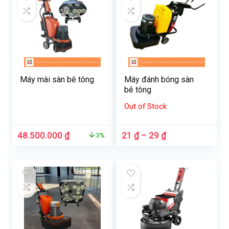
Máy mài sàn bê tông
Máy đánh bóng sàn
bê tông
Out of Stock
Giá
Giá
Khoảng
48.500.000
₫
21
₫
–
29
₫
3%
gốc
hiện
giá:
là:
tại
từ
50.000.000 ₫.
là:
21 ₫
48.500.000 ₫.
đến
29 ₫