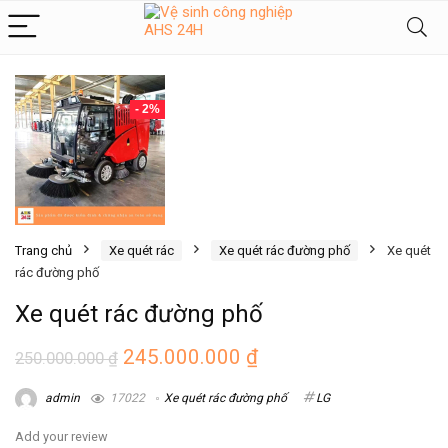
- 2%
Trang chủ
Xe quét rác
Xe quét rác đường phố
Xe quét
rác đường phố
Xe quét rác đường phố
Giá
Giá
245.000.000
₫
250.000.000
₫
gốc
hiện
admin
17022
Xe quét rác đường phố
LG
là:
tại
250.000.000 ₫.
là:
Add your review