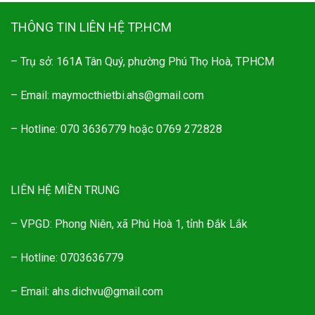
599.000.000 ₫.
THÔNG TIN LIÊN HỆ TP.HCM
– Trụ sở: 161A Tân Quý, phường Phú Thọ Hoà, TPHCM
– Email: maymocthietbi.ahs@gmail.com
– Hotline: 070 3636779 hoặc 0769 272828
LIÊN HỆ MIỀN TRUNG
– VPGD: Phong Niên, xã Phú Hoà 1, tỉnh Đắk Lắk
– Hotline: 0703636779
– Email: ahs.dichvu@gmail.com