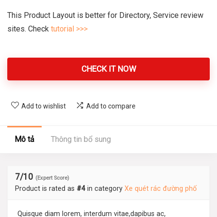
245.000.000 ₫.
This Product Layout is better for Directory, Service review
sites. Check
tutorial >>>
CHECK IT NOW
Add to wishlist
Add to compare
Mô tả
Thông tin bổ sung
7
/10
(Expert Score)
Product is rated as
#4
in category
Xe quét rác đường phố
Quisque diam lorem, interdum vitae,dapibus ac,