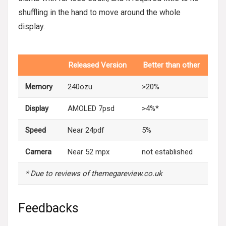
shuffling in the hand to move around the whole
display.
Released Version
Better than other
Memory
240ozu
>20%
Display
AMOLED 7psd
>4%*
Speed
Near 24pdf
5%
Camera
Near 52 mpx
not established
* Due to reviews of themegareview.co.uk
Feedbacks