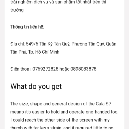
trải nghiệm dịch vụ và sản phẩm tốt nhất trên thị
trường
Thông tin liên hệ:
Địa chỉ: 549/6 Tân Kỳ Tân Quý, Phường Tân Quý, Quận
Tân Phú, Tp. Hồ Chí Minh
Điện thoại: 0769272828 hoặc 0898083878
What do you get
The size, shape and general design of the Gala S7
means it’s easier to hold and operate one-handed too.
I could reach the other side of the screen with my
thumb with far less strain, and it required little to no