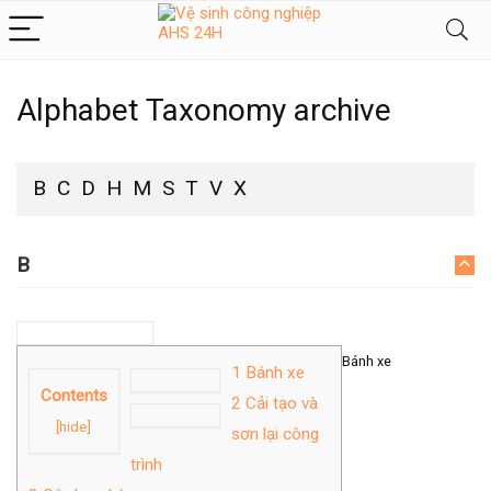
Alphabet Taxonomy archive
B
C
D
H
M
S
T
V
X
B
Bánh xe
1
Bánh xe
Contents
2
Cải tạo và
[
hide
]
sơn lại công
trình