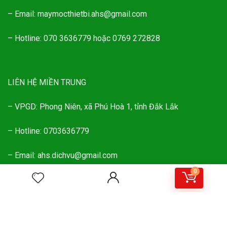
– Email: maymocthietbi.ahs@gmail.com
– Hotline: 070 3636779 hoặc 0769 272828
LIÊN HỆ MIỀN TRUNG
– VPGD: Phong Niên, xã Phú Hoà 1, tỉnh Đắk Lắk
– Hotline: 0703636779
– Email: ahs.dichvu@gmail.com
0
BẢN QUYỀN WEBSITE