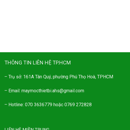
THÔNG TIN LIÊN HỆ TP.HCM
– Trụ sở: 161A Tân Quý, phường Phú Thọ Hoà, TPHCM
– Email: maymocthietbi.ahs@gmail.com
– Hotline: 070 3636779 hoặc 0769 272828
LIÊN HỆ MIỀN TRUNG