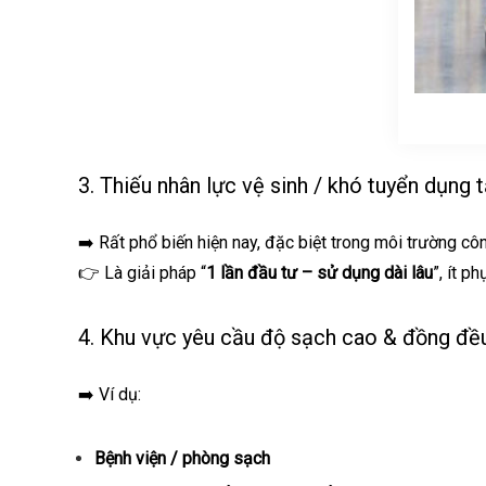
3. Thiếu nhân lực vệ sinh / khó tuyển dụng t
➡️ Rất phổ biến hiện nay, đặc biệt trong môi trường côn
👉 Là giải pháp “
1 lần đầu tư – sử dụng dài lâu
”, ít p
4. Khu vực yêu cầu độ sạch cao & đồng đề
➡️ Ví dụ:
Bệnh viện / phòng sạch