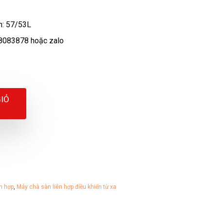
n: 57/53L
8083878 hoặc zalo
IỎ
n hợp
,
Máy chà sàn liên hợp điều khiển từ xa