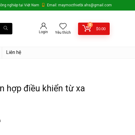
ông nghiệp tại Việt Nam
Email: maymocthietbi.ahs@gmail.com
0
$
0.00
Login
Yêu thích
Liên hệ
n hợp điều khiển từ xa
m