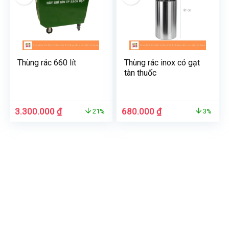
Thùng rác 660 lít
Thùng rác inox có gạt
tàn thuốc
Giá
Giá
Giá
Giá
3.300.000
₫
680.000
₫
21%
3%
gốc
hiện
gốc
hiện
là:
tại
là:
tại
4.200.000 ₫.
là:
700.000 ₫.
là:
3.300.000 ₫.
680.000 ₫.