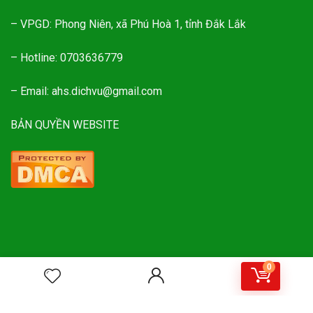
– VPGD: Phong Niên, xã Phú Hoà 1, tỉnh Đắk Lắk
– Hotline: 0703636779
– Email: ahs.dichvu@gmail.com
BẢN QUYỀN WEBSITE
0
ĐĂNG KÝ NHẬN MÃ GIẢM GIÁ MUA HÀNG
Đăng ký nhận tin mới nhất về các mã giảm giá mua sản