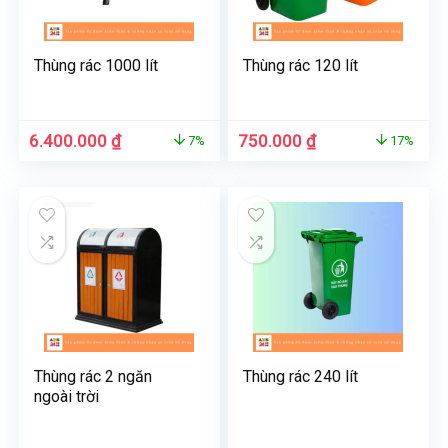
Thùng rác 1000 lít
Thùng rác 120 lít
Giá
Giá
Giá
Giá
6.400.000
₫
750.000
₫
7%
17%
gốc
hiện
gốc
hiện
là:
tại
là:
tại
6.900.000 ₫.
là:
900.000 ₫.
là:
6.400.000 ₫.
750.000 ₫.
Thùng rác 2 ngăn
Thùng rác 240 lít
ngoài trời