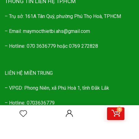
THÔNG TIN LIÊN HỆ TP.HCM
– Trụ sở: 161A Tân Quý, phường Phú Thọ Hoà, TPHCM
– Email: maymocthietbi.ahs@gmail.com
– Hotline: 070 3636779 hoặc 0769 272828
LIÊN HỆ MIỀN TRUNG
– VPGD: Phong Niên, xã Phú Hoà 1, tỉnh Đắk Lắk
– Hotline: 0703636779
0
– Email: ahs.dichvu@gmail.com
BẢN QUYỀN WEBSITE