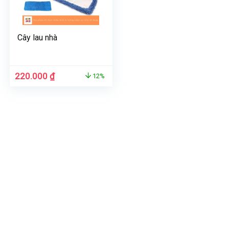
Cây lau nhà
Giá
Giá
220.000
₫
12%
gốc
hiện
là:
tại
250.000 ₫.
là:
220.000 ₫.