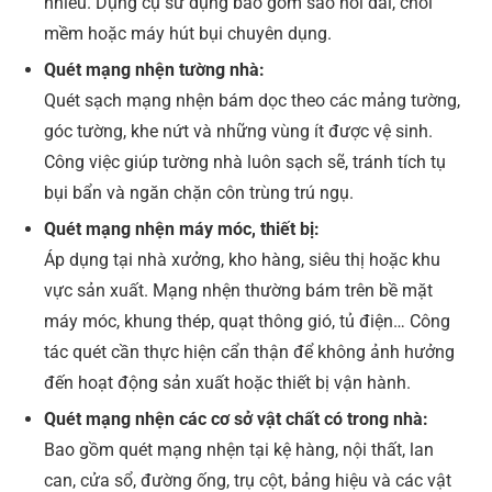
nhiều. Dụng cụ sử dụng bao gồm sào nối dài, chổi
mềm hoặc máy hút bụi chuyên dụng.
Quét mạng nhện tường nhà:
Quét sạch mạng nhện bám dọc theo các mảng tường,
góc tường, khe nứt và những vùng ít được vệ sinh.
Công việc giúp tường nhà luôn sạch sẽ, tránh tích tụ
bụi bẩn và ngăn chặn côn trùng trú ngụ.
Quét mạng nhện máy móc, thiết bị:
Áp dụng tại nhà xưởng, kho hàng, siêu thị hoặc khu
vực sản xuất. Mạng nhện thường bám trên bề mặt
máy móc, khung thép, quạt thông gió, tủ điện… Công
tác quét cần thực hiện cẩn thận để không ảnh hưởng
đến hoạt động sản xuất hoặc thiết bị vận hành.
Quét mạng nhện các cơ sở vật chất có trong nhà:
Bao gồm quét mạng nhện tại kệ hàng, nội thất, lan
can, cửa sổ, đường ống, trụ cột, bảng hiệu và các vật