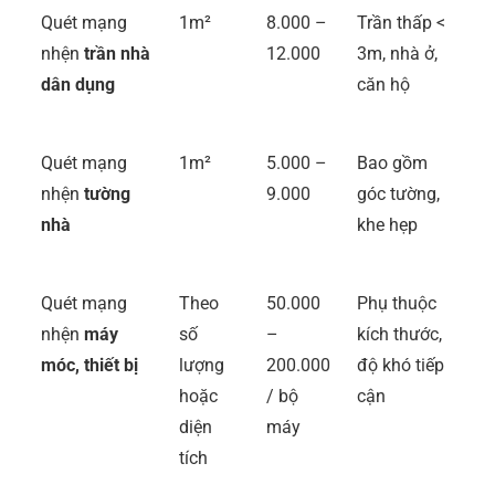
Quét mạng
1m²
8.000 –
Trần thấp <
nhện
trần nhà
12.000
3m, nhà ở,
dân dụng
căn hộ
Quét mạng
1m²
5.000 –
Bao gồm
nhện
tường
9.000
góc tường,
nhà
khe hẹp
Quét mạng
Theo
50.000
Phụ thuộc
nhện
máy
số
–
kích thước,
móc, thiết bị
lượng
200.000
độ khó tiếp
hoặc
/ bộ
cận
diện
máy
tích