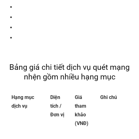
Quét mạng nhện Siêu Thị, TTTM
Quét mạng nhện trường học, bệnh viện
Quét mạng nhện nhà ở, công trình
Và các loại hình quét mạng nhện khác
Bảng giá chi tiết dịch vụ quét mạng
nhện gồm nhiều hạng mục
Hạng mục
Diện
Giá
Ghi chú
dịch vụ
tích /
tham
Đơn vị
khảo
(VNĐ)