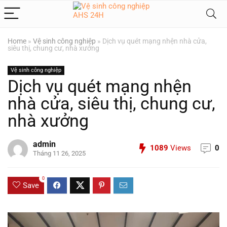
Home
»
Vệ sinh công nghiệp
»
Dịch vụ quét mạng nhện nhà cửa,
siêu thị, chung cư, nhà xưởng
Vệ sinh công nghiệp
Dịch vụ quét mạng nhện
nhà cửa, siêu thị, chung cư,
nhà xưởng
admin
1089
Views
0
Tháng 11 26, 2025
0
Save