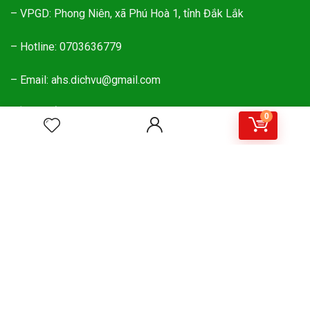
– VPGD: Phong Niên, xã Phú Hoà 1, tỉnh Đắk Lắk
– Hotline: 0703636779
– Email: ahs.dichvu@gmail.com
BẢN QUYỀN WEBSITE
0
ĐĂNG KÝ NHẬN MÃ GIẢM GIÁ MUA HÀNG
Đăng ký nhận tin mới nhất về các mã giảm giá mua sản
phẩm tại AHS. Giúp các bạn tiết kiệm nhiều thời gian và chi