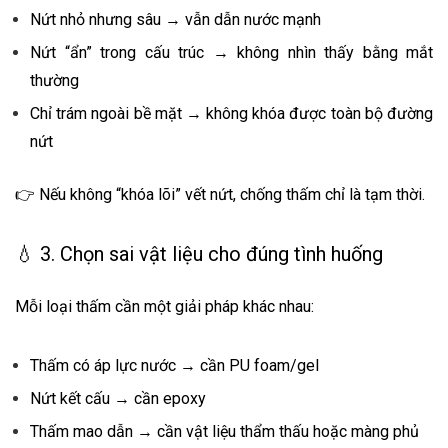
Nứt nhỏ nhưng sâu → vẫn dẫn nước mạnh
Nứt “ẩn” trong cấu trúc → không nhìn thấy bằng mắt
thường
Chỉ trám ngoài bề mặt → không khóa được toàn bộ đường
nứt
👉 Nếu không “khóa lõi” vết nứt, chống thấm chỉ là tạm thời.
💧 3. Chọn sai vật liệu cho đúng tình huống
Mỗi loại thấm cần một giải pháp khác nhau:
Thấm có áp lực nước → cần PU foam/gel
Nứt kết cấu → cần epoxy
Thấm mao dẫn → cần vật liệu thẩm thấu hoặc màng phủ