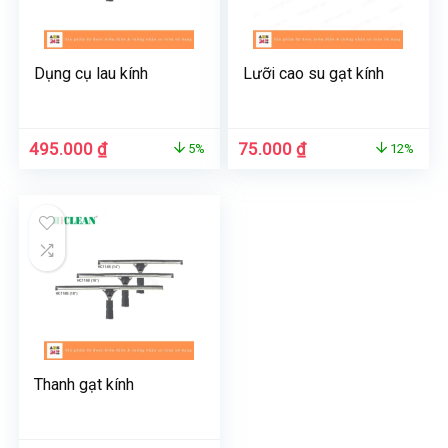
Dụng cụ lau kính
Lưỡi cao su gạt kính
Giá
Giá
Giá
Giá
495.000
₫
75.000
₫
5%
12%
gốc
hiện
gốc
hiện
là:
tại
là:
tại
520.000 ₫.
là:
85.000 ₫.
là:
495.000 ₫.
75.000 ₫.
Thanh gạt kính