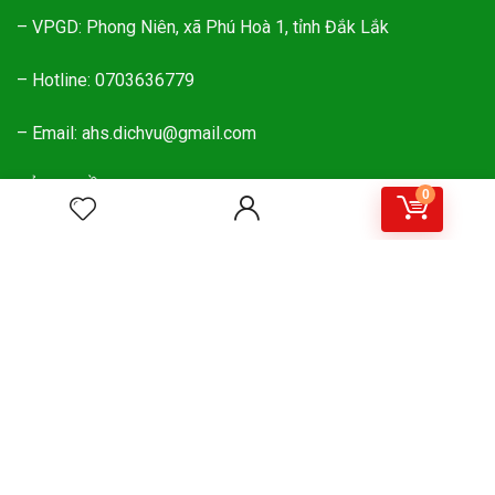
– VPGD: Phong Niên, xã Phú Hoà 1, tỉnh Đắk Lắk
– Hotline: 0703636779
– Email: ahs.dichvu@gmail.com
BẢN QUYỀN WEBSITE
0
ĐĂNG KÝ NHẬN MÃ GIẢM GIÁ MUA HÀNG
Đăng ký nhận tin mới nhất về các mã giảm giá mua sản