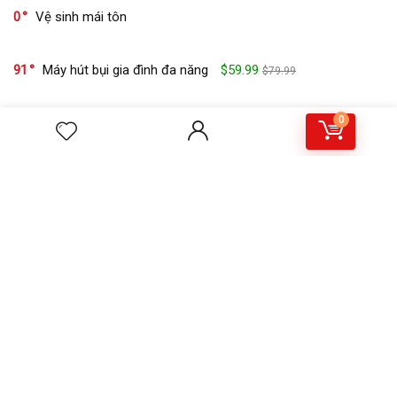
0
Vệ sinh mái tôn
91
Máy hút bụi gia đình đa năng
$59.99
$79.99
0