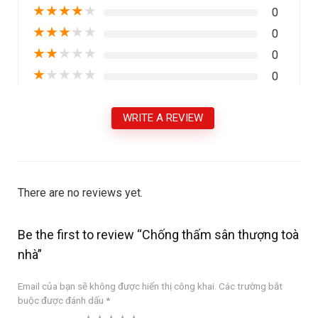
★
★
★
★
★
0
★
★
★
★
★
0
★
★
★
★
★
0
★
★
★
★
★
0
WRITE A REVIEW
There are no reviews yet.
Be the first to review “Chống thấm sân thượng toà
nhà”
Email của bạn sẽ không được hiển thị công khai.
Các trường bắt
buộc được đánh dấu
*