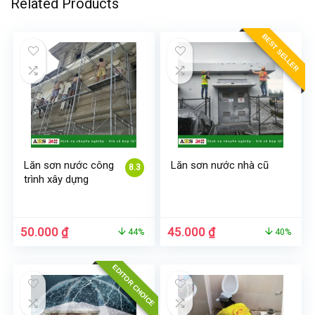
Related Products
BEST SELLER
Lăn sơn nước công
Lăn sơn nước nhà cũ
8.3
trình xây dựng
Giá
Giá
Giá
Giá
50.000
₫
45.000
₫
44%
40%
gốc
hiện
gốc
hiện
là:
tại
là:
tại
EDITOR CHOICE
90.000 ₫.
là:
75.000 ₫.
là:
50.000 ₫.
45.000 ₫.