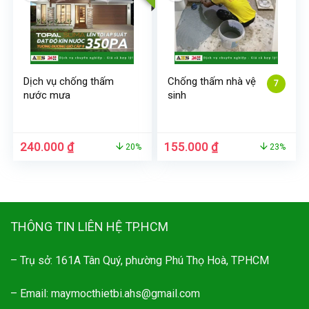
Dịch vụ chống thấm
Chống thấm nhà vệ
7
nước mưa
sinh
Giá
Giá
Giá
Giá
240.000
₫
155.000
₫
20%
23%
gốc
hiện
gốc
hiện
là:
tại
là:
tại
300.000 ₫.
là:
200.000 ₫.
là:
240.000 ₫.
155.000 ₫.
THÔNG TIN LIÊN HỆ TP.HCM
– Trụ sở: 161A Tân Quý, phường Phú Thọ Hoà, TPHCM
– Email: maymocthietbi.ahs@gmail.com