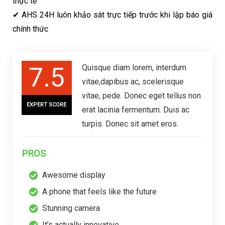
thực tế
✔ AHS 24H luôn khảo sát trực tiếp trước khi lập báo giá
chính thức
7.5
Quisque diam lorem, interdum
vitae,dapibus ac, scelerisque
vitae, pede. Donec eget tellus non
EXPERT SCORE
erat lacinia fermentum. Duis ac
turpis. Donec sit amet eros.
PROS
Awesome display
A phone that feels like the future
Stunning camera
It’s actually innovative