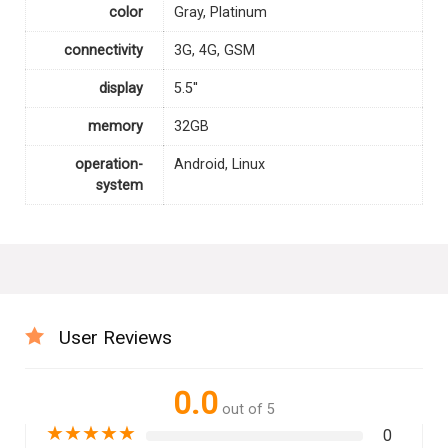
color
Gray, Platinum
connectivity
3G, 4G, GSM
display
5.5''
memory
32GB
operation-
Android, Linux
system
User Reviews
0.0
out of 5
★
★
★
★
★
0