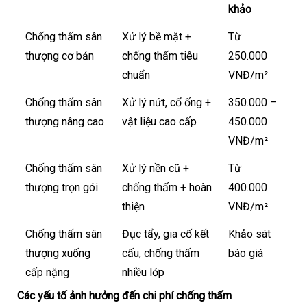
khảo
Chống thấm sân
Xử lý bề mặt +
Từ
thượng cơ bản
chống thấm tiêu
250.000
chuẩn
VNĐ/m²
Chống thấm sân
Xử lý nứt, cổ ống +
350.000 –
thượng nâng cao
vật liệu cao cấp
450.000
VNĐ/m²
Chống thấm sân
Xử lý nền cũ +
Từ
thượng trọn gói
chống thấm + hoàn
400.000
thiện
VNĐ/m²
Chống thấm sân
Đục tẩy, gia cố kết
Khảo sát
thượng xuống
cấu, chống thấm
báo giá
cấp nặng
nhiều lớp
Các yếu tố ảnh hưởng đến chi phí chống thấm