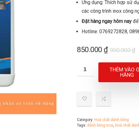
Ứng dụng: Thích hợp sử dụng
các công trình inox công n
Đặt hàng ngay hôm nay
để 
Hotline: 0769272828, 089
G
G
850.000
₫
900.000
₫
g
h
l
t
THÊM VÀO G
9
l
HÀNG
8
Category:
Hoá chất đánh bóng
Tags:
đánh bóng inox
,
Hoá chất đán