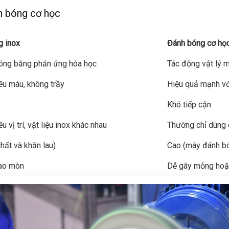
h bóng cơ học
g inox
Đánh bóng cơ học
óng bằng phản ứng hóa học
Tác động vật lý 
ều màu, không trầy
Hiệu quả mạnh vớ
Khó tiếp cận
 vị trí, vật liệu inox khác nhau
Thường chỉ dùng 
hất và khăn lau)
Cao (máy đánh bó
hao mòn
Dễ gây mỏng hoặc