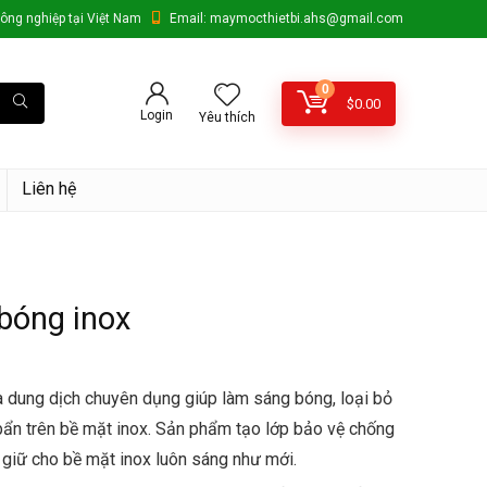
ông nghiệp tại Việt Nam
Email: maymocthietbi.ahs@gmail.com
0
$
0.00
Login
Yêu thích
Liên hệ
bóng inox
à dung dịch chuyên dụng giúp làm sáng bóng, loại bỏ
 bẩn trên bề mặt inox. Sản phẩm tạo lớp bảo vệ chống
 giữ cho bề mặt inox luôn sáng như mới.