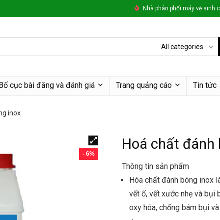
Nhà phân phối máy vệ sinh c
All categories
Bố cục bài đăng và đánh giá
Trang quảng cáo
Tin tức
ng inox
Hoá chất đánh 
- 6%
Thông tin sản phẩm
Hóa chất đánh bóng inox l
vết ố, vết xước nhẹ và bụi
oxy hóa, chống bám bụi và