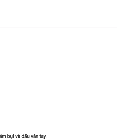
ám bụi và dấu vân tay
.