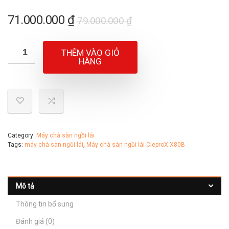
Giá
Giá
71.000.000
₫
79.000.000
₫
gốc
hiện
là:
tại
THÊM VÀO GIỎ
79.000.000 ₫.
là:
HÀNG
71.000.000 ₫.
Category:
Máy chà sàn ngồi lái
Tags:
máy chà sàn ngồi lái
,
Máy chà sàn ngồi lái CleproX X80B
Mô tả
Thông tin bổ sung
Đánh giá (0)