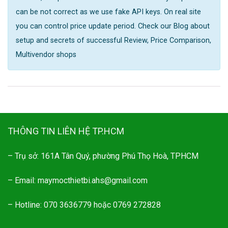
can be not correct as we use fake API keys. On real site
you can control price update period. Check our Blog about
setup and secrets of successful Review, Price Comparison,
Multivendor shops
THÔNG TIN LIÊN HỆ TP.HCM
– Trụ sở: 161A Tân Quý, phường Phú Thọ Hoà, TPHCM
– Email: maymocthietbi.ahs@gmail.com
– Hotline: 070 3636779 hoặc 0769 272828