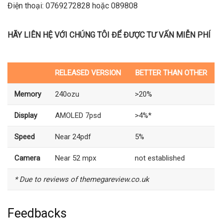
Điện thoại: 0769272828 hoặc 089808
HÃY LIÊN HỆ VỚI CHÚNG TÔI ĐỂ ĐƯỢC TƯ VẤN MIỄN PHÍ
RELEASED VERSION
BETTER THAN OTHER
Memory
240ozu
>20%
Display
AMOLED 7psd
>4%*
Speed
Near 24pdf
5%
Camera
Near 52 mpx
not established
* Due to reviews of themegareview.co.uk
Feedbacks