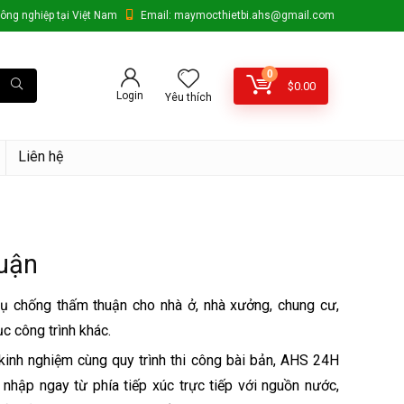
ông nghiệp tại Việt Nam
Email: maymocthietbi.ahs@gmail.com
0
$
0.00
Login
Yêu thích
Liên hệ
uận
 chống thấm thuận cho nhà ở, nhà xưởng, chung cư,
c công trình khác.
 kinh nghiệm cùng quy trình thi công bài bản, AHS 24H
hập ngay từ phía tiếp xúc trực tiếp với nguồn nước,