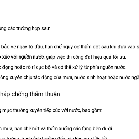
ng các trường hợp sau:
 bảo vệ ngay từ đầu, hạn chế nguy cơ thấm dột sau khi đưa vào 
ếp xúc với nguồn nước
, giúp việc thi công đạt hiệu quả tối ưu.
đọng hoặc rò rỉ cục bộ và có thể xử lý từ phía nguồn nước.
ng xuyên chịu tác động của mưa, nước sinh hoạt hoặc nước ngầm
pháp chống thấm thuận
g mục thường xuyên tiếp xúc với nước, bao gồm:
c mưa, hạn chế nứt và thấm xuống các tầng bên dưới.
à tường, tránh ảnh hưởng đến các khu vực liền kề.