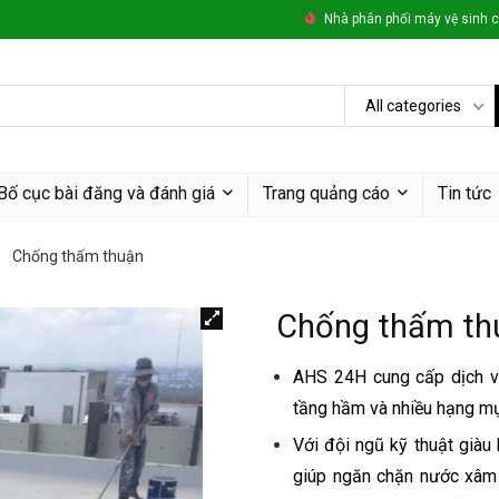
Nhà phân phối máy vệ sinh c
All categories
Bố cục bài đăng và đánh giá
Trang quảng cáo
Tin tức
Chống thấm thuận
Chống thấm th
AHS 24H cung cấp dịch vụ
tầng hầm và nhiều hạng mụ
Với đội ngũ kỹ thuật giàu
giúp ngăn chặn nước xâm n