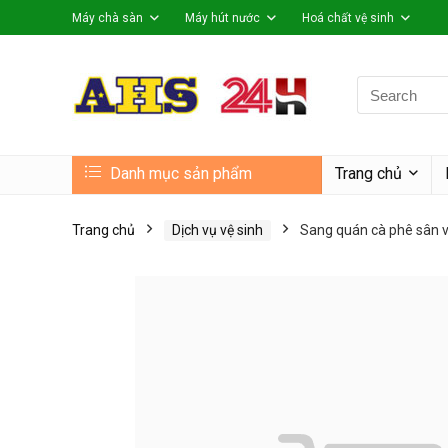
Máy chà sàn
Máy hút nước
Hoá chất vệ sinh
Search
for:
Danh mục sản phẩm
Trang chủ
Trang chủ
Dịch vụ vệ sinh
Sang quán cà phê sân