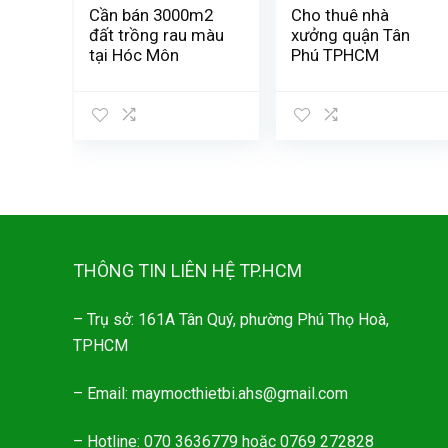
Cần bán 3000m2
Cho thuê nhà
đất trồng rau màu
xưởng quận Tân
tại Hóc Môn
Phú TPHCM
THÔNG TIN LIÊN HỆ TP.HCM
– Trụ sở: 161A Tân Quý, phường Phú Thọ Hoà,
TPHCM
– Email: maymocthietbi.ahs@gmail.com
– Hotline: 070 3636779 hoặc 0769 272828