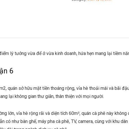
iểm lý tưởng vừa để ở vừa kinh doanh, hứa hẹn mang lại tiềm năn
ận 6
2, quán sở hữu mặt tiền thoáng rộng, vỉa hè thoải mái và bãi đậu 
ng lại không gian thư giãn, thân thiện với mọi người.
ng lớn, vỉa hè rộng rãi và diện tích 60m², quán cà phê này không
 sẵn có như bàn ghế, máy pha cà phê, TV, camera, cùng với khu dân