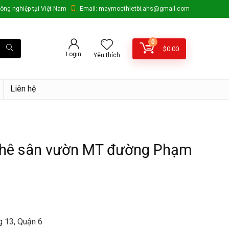
ông nghiệp tại Việt Nam
Email: maymocthietbi.ahs@gmail.com
0
$
0.00
Login
Yêu thích
Liên hệ
phê sân vườn MT đường Phạm
g 13, Quận 6