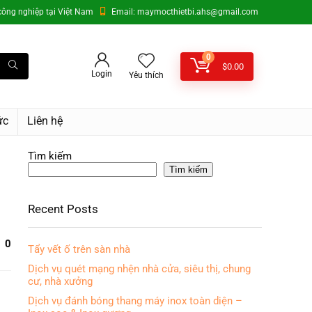
ông nghiệp tại Việt Nam
Email: maymocthietbi.ahs@gmail.com
0
$
0.00
Login
Yêu thích
ức
Liên hệ
Tìm kiếm
Tìm kiếm
Recent Posts
0
Tẩy vết ố trên sàn nhà
Dịch vụ quét mạng nhện nhà cửa, siêu thị, chung
cư, nhà xưởng
Dịch vụ đánh bóng thang máy inox toàn diện –