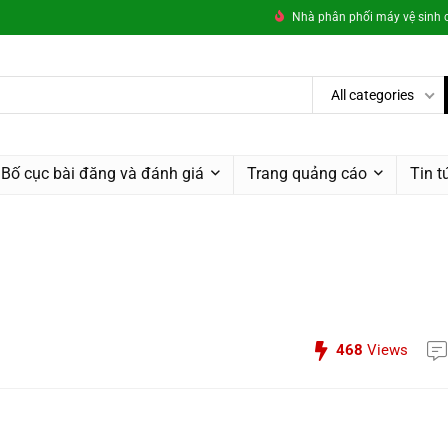
Nhà phân phối máy vệ sinh c
All categories
Bố cục bài đăng và đánh giá
Trang quảng cáo
Tin t
468
Views