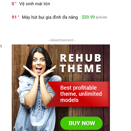
0
Vệ sinh mái tôn
91
Máy hút bụi gia đình đa năng
$59.99
$79.99
h