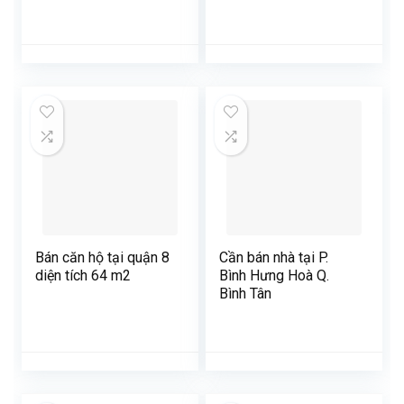
Bán căn hộ tại quận 8
Cần bán nhà tại P.
diện tích 64 m2
Bình Hưng Hoà Q.
Bình Tân