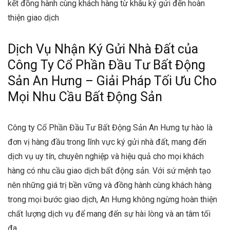
kết đồng hành cùng khách hàng từ khâu ký gửi đến hoàn
thiện giao dịch
Dịch Vụ Nhận Ký Gửi Nhà Đất của
Công Ty Cổ Phần Đầu Tư Bất Động
Sản An Hưng – Giải Pháp Tối Ưu Cho
Mọi Nhu Cầu Bất Động Sản
Công ty Cổ Phần Đầu Tư Bất Động Sản An Hưng tự hào là
đơn vị hàng đầu trong lĩnh vực ký gửi nhà đất, mang đến
dịch vụ uy tín, chuyên nghiệp và hiệu quả cho mọi khách
hàng có nhu cầu giao dịch bất động sản. Với sứ mệnh tạo
nên những giá trị bền vững và đồng hành cùng khách hàng
trong mọi bước giao dịch, An Hưng không ngừng hoàn thiện
chất lượng dịch vụ để mang đến sự hài lòng và an tâm tối
đa.