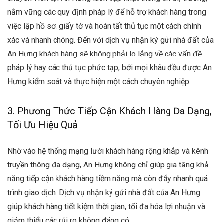
nắm vững các quy định pháp lý để hỗ trợ khách hàng trong
việc lập hồ sơ, giấy tờ và hoàn tất thủ tục một cách chính
xác và nhanh chóng. Đến với dịch vụ nhận ký gửi nhà đất của
An Hưng khách hàng sẽ không phải lo lắng về các vấn đề
pháp lý hay các thủ tục phức tạp, bởi mọi khâu đều được An
Hưng kiểm soát và thực hiện một cách chuyên nghiệp.
3. Phương Thức Tiếp Cận Khách Hàng Đa Dạng,
Tối Ưu Hiệu Quả
Nhờ vào hệ thống mạng lưới khách hàng rộng khắp và kênh
truyền thông đa dạng, An Hưng không chỉ giúp gia tăng khả
năng tiếp cận khách hàng tiềm năng mà còn đẩy nhanh quá
trình giao dịch. Dịch vụ nhận ký gửi nhà đất của An Hưng
giúp khách hàng tiết kiệm thời gian, tối đa hóa lợi nhuận và
giảm thiểu các rủi ro không đáng có.