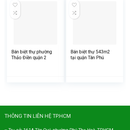
Bán biệt thự phường
Bán biệt thự 543m2
Thảo Điền quận 2
tại quận Tân Phú
THÔNG TIN LIÊN HỆ TP.HCM