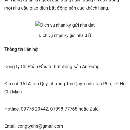
mọi nhu cầu giao dịch bất động sản của khách hàng.
Dịch vụ nhận ký gửi nhà đất
Thông tin liên hệ:
Công ty Cổ Phần Đầu tư bất động sản An Hưng
Địa chỉ: 161A Tân Quý, phường Tân Quý, quận Tân Phú, TP. Hồ
Chí Minh
Hotline: 09778 23442; 07998 77768 hoặc Zalo
Email: congtyahs@gmail.com